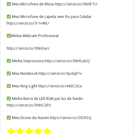
Meu Microfone de Mesa
https://amzn.to/3Ni6FTU
Meu Microfone de Lapela sem fio para Celular
https://amzn.to/3r1v48U
Minha Webcam Profissional
https://amzn.to/3NHGurc
Minha Impressora
https://amzn.to/3NHGabQ
Meu Notebook
https://amzn.to/3pdqKTx
Meu Ring Light
https://amzn.to/44dC2Ga
Minha Barra de LED RGB par luz de fundo
https://amzn.to/3NHCZB5
Meu Drone da Xiaomi
https://amzn.to/3XCR3zj
Rate this item:
Submit Rating