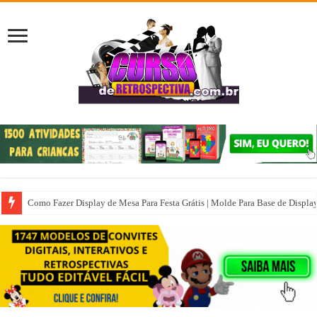
Como Fazer Display de Mesa Para Festa Grátis | Molde Para Base de Displa