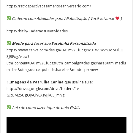
https://retrospectivacasamentoeaniversario.com/
Caderno com Atividades para Alfabetização ( Você vai amar
)
https://bit.ly/CadernosDeAtividades
Molde para fazer sua Sacolinha Personalizada
https://www.canva.com/design/DAFmv2CfCcg/W0TW9WVhBdoOiEOi
3JBFxg/view?
utm_content=DAFmv2CfCcg&utm_campaign=designshare&utm_mediu
m=link&utm_source=publishsharelink&mode=preview
?
Imagens da Patrulha Canina
que usei na aula:
https://drive.google.com/drive/folders/1vl-
GItUM2SUgOJyCiV0XsyJJk05JjmNg
Aula de como fazer topo de bolo Grátis