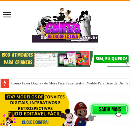
Como Fazer Display de Mesa Para Festa Grátis | Molde Para Base de Displa