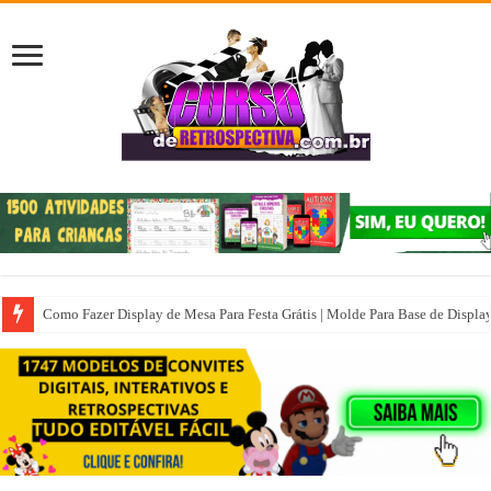
Como Fazer Display de Mesa Para Festa Grátis | Molde Para Base de Displa