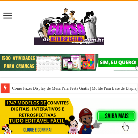
Como Fazer Display de Mesa Para Festa Grátis | Molde Para Base de Displa