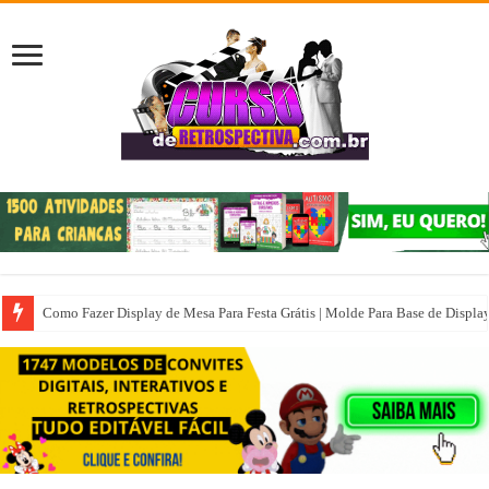
Como Fazer Display de Mesa Para Festa Grátis | Molde Para Base de Displa