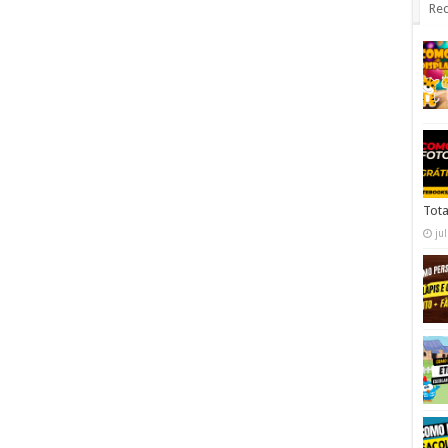
Rec
Tota
ju