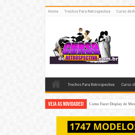
Home
Trechos Para Retrospectiva
Curso de R
Trechos Para Retrospectiva
Curso d
Veja as Novidades!
Como Fazer Display de Mesa 