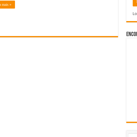
a mais »
Lo
Enco