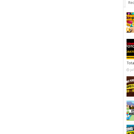
Rec
Tota
ju