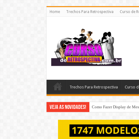
Home
Trechos Para Retrospectiva
Curso de R
Trechos Para Retrospectiva
Curso d
Veja as Novidades!
Como Fazer Display de Mesa 