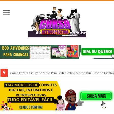
Como Fazer Display de Mesa Para Festa Grátis | Molde Para Base de Displa