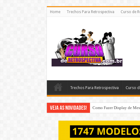
Home
Trechos Para Retrospectiva
Curso de R
Trechos Para Retrospectiva
Curso d
Veja as Novidades!
Como Fazer Display de Mesa 