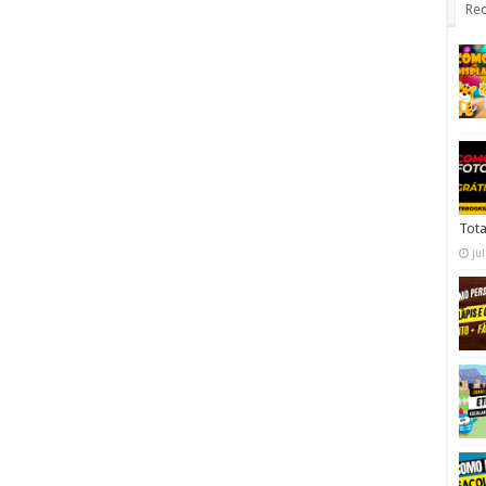
Rec
Tota
ju