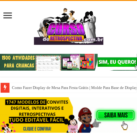
Como Fazer Display de Mesa Para Festa Grátis | Molde Para Base de Displa