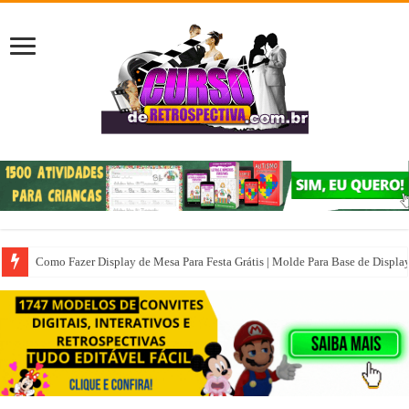
Como Fazer Display de Mesa Para Festa Grátis | Molde Para Base de Displa