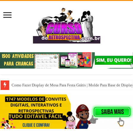
Como Fazer Display de Mesa Para Festa Grátis | Molde Para Base de Displa