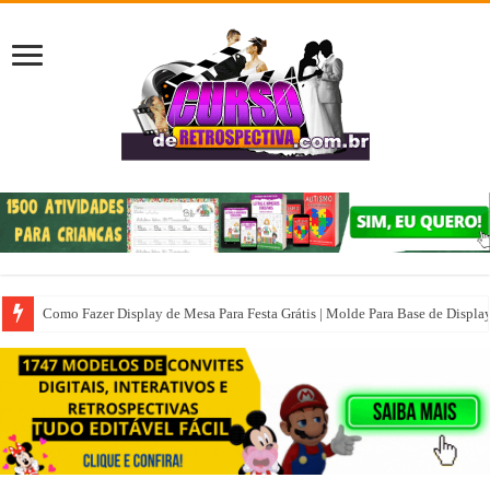
Como Fazer Display de Mesa Para Festa Grátis | Molde Para Base de Displa