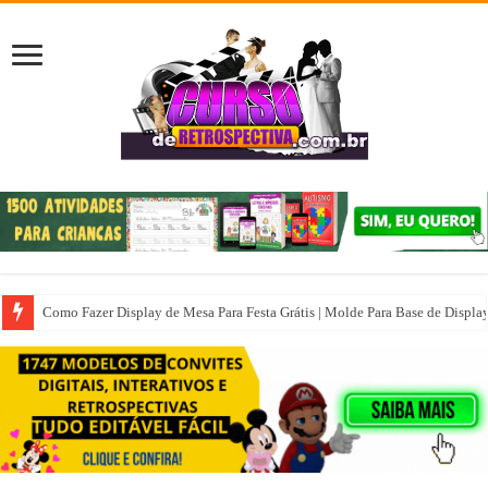
Como Fazer Display de Mesa Para Festa Grátis | Molde Para Base de Displa