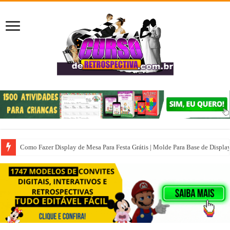
Como Fazer Display de Mesa Para Festa Grátis | Molde Para Base de Displa