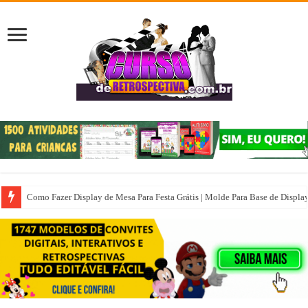
Como Fazer Display de Mesa Para Festa Grátis | Molde Para Base de Displa