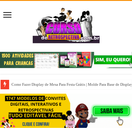
Como Fazer Display de Mesa Para Festa Grátis | Molde Para Base de Displa