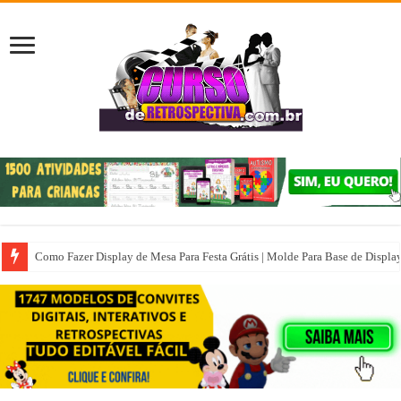
Como Fazer Display de Mesa Para Festa Grátis | Molde Para Base de Displa