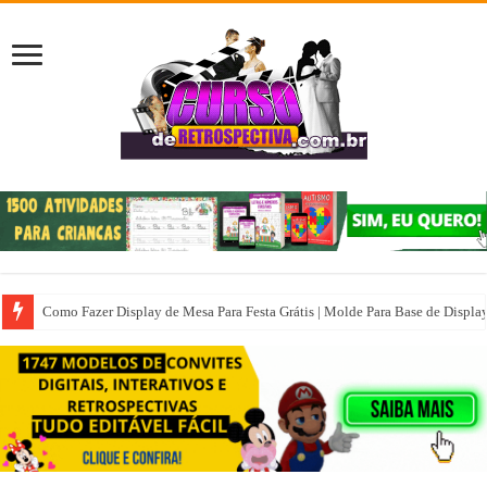
Como Fazer Display de Mesa Para Festa Grátis | Molde Para Base de Displa