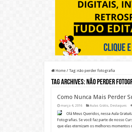
Home
/
Tag:
não perder fotografia
Tag Archives:
não perder fotog
Como Nunca Mais Perder Su
março 4, 2016
Aulas Grátis
,
Destaques
Olá Meus Queridos, nessa Aula Gratui
Fotografias. Se você faz parte de nosso Cu
que elas eternizam os melhores momentos d