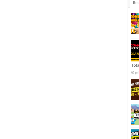
Rec
Tota
ju