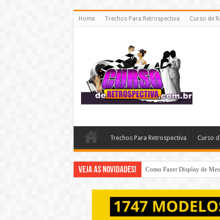
Home
Trechos Para Retrospectiva
Curso de R
Trechos Para Retrospectiva
Curso d
Veja as Novidades!
Como Fazer Display de Mesa 