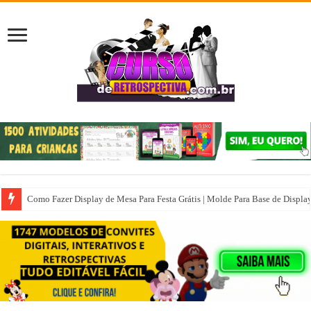
Como Fazer Display de Mesa Para Festa Grátis | Molde Para Base de Displa