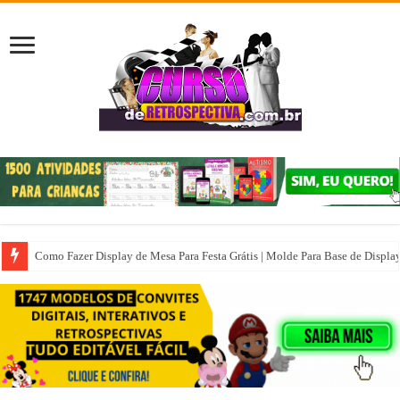
Como Fazer Display de Mesa Para Festa Grátis | Molde Para Base de Displa