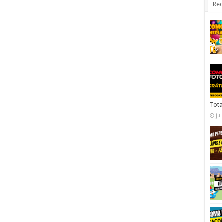
Rec
Tota
ju