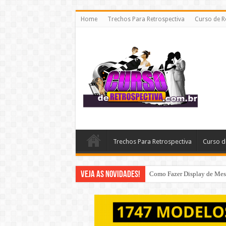
Home
Trechos Para Retrospectiva
Curso de R
Trechos Para Retrospectiva
Curso d
Veja as Novidades!
Como Fazer Display de Mesa 