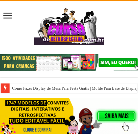
Como Fazer Display de Mesa Para Festa Grátis | Molde Para Base de Displa