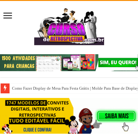
Como Fazer Display de Mesa Para Festa Grátis | Molde Para Base de Displa