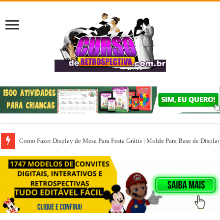
Como Fazer Display de Mesa Para Festa Grátis | Molde Para Base de Displa