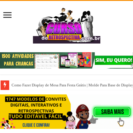
Como Fazer Display de Mesa Para Festa Grátis | Molde Para Base de Displa