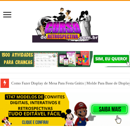
Como Fazer Display de Mesa Para Festa Grátis | Molde Para Base de Displa