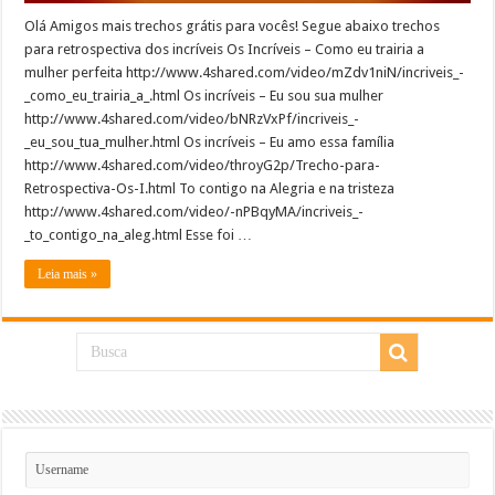
Olá Amigos mais trechos grátis para vocês! Segue abaixo trechos
para retrospectiva dos incríveis Os Incríveis – Como eu trairia a
mulher perfeita http://www.4shared.com/video/mZdv1niN/incriveis_-
_como_eu_trairia_a_.html Os incríveis – Eu sou sua mulher
http://www.4shared.com/video/bNRzVxPf/incriveis_-
_eu_sou_tua_mulher.html Os incríveis – Eu amo essa família
http://www.4shared.com/video/throyG2p/Trecho-para-
Retrospectiva-Os-I.html To contigo na Alegria e na tristeza
http://www.4shared.com/video/-nPBqyMA/incriveis_-
_to_contigo_na_aleg.html Esse foi …
Leia mais »