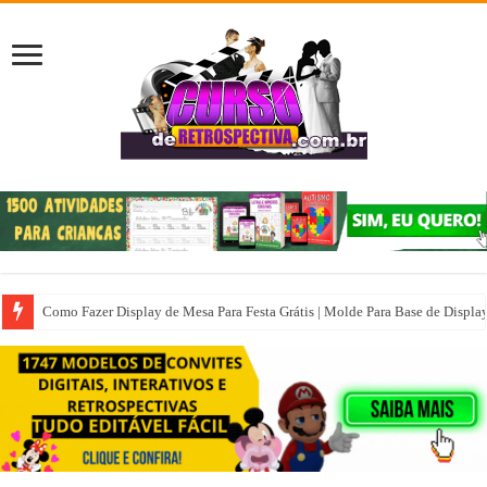
Como Fazer Display de Mesa Para Festa Grátis | Molde Para Base de Displa