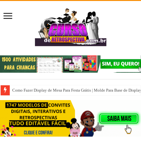
Como Fazer Display de Mesa Para Festa Grátis | Molde Para Base de Displa