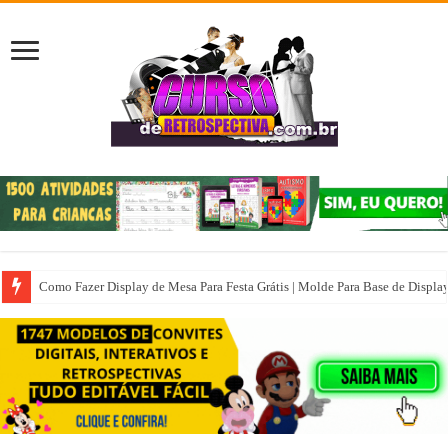
Como Fazer Display de Mesa Para Festa Grátis | Molde Para Base de Displa