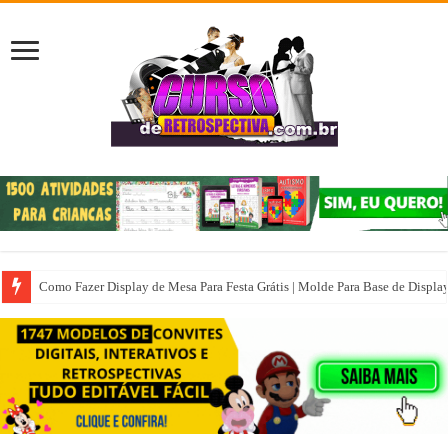
Como Fazer Display de Mesa Para Festa Grátis | Molde Para Base de Displa