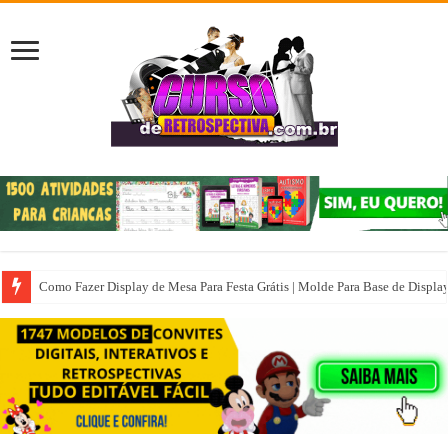
Como Fazer Display de Mesa Para Festa Grátis | Molde Para Base de Displa