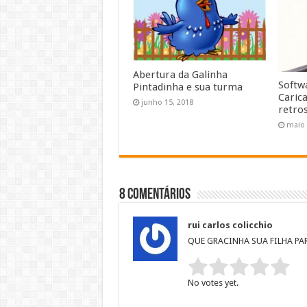
Abertura da Galinha
Softw
Pintadinha e sua turma
Caric
junho 15, 2018
retro
maio 
8 Comentários
rui carlos colicchio
QUE GRACINHA SUA FILHA PA
Rate this item:
Submi
No votes yet.