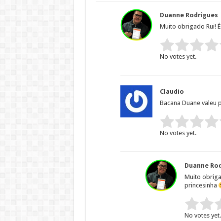
Duanne Rodrigues
Muito obrigado Rui! 
Rate this item:
No votes yet.
Claudio
Bacana Duane valeu pe
Rate this item:
No votes yet.
Duanne Rod
Muito obriga
princesinha
Rate this item
No votes yet.