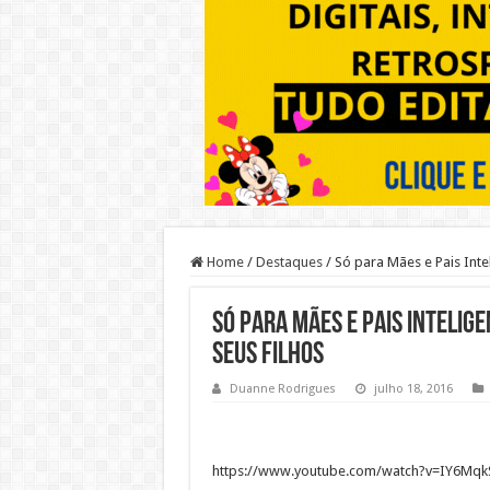
Home
/
Destaques
/
Só para Mães e Pais Int
Só para Mães e Pais Inteli
seus filhos
Duanne Rodrigues
julho 18, 2016
https://www.youtube.com/watch?v=IY6Mqk