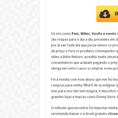
Só nós como
Pais, Mães, Vovôs e vovós
s
são roupas para o dia a dia, presentes em d
por ai vai! Cada dia que passa vemos os pr
de preço e fora os produtos e brinquedos
vídeo a Bebe Reborn, acredito muito sincer
consumidores que acabam pagando o preço,
obriga em certos casos a comprar esses pr
Foi a revolta com esse abuso que me fez b
compras para minha filha! É de se indigna
mas para isso não tem mágica, é descobrir 
grandes lojas e marcas como Disney Store, Fis
O método que encontrei foi importar minh
recomendo baixar o e-book gratuito
clican