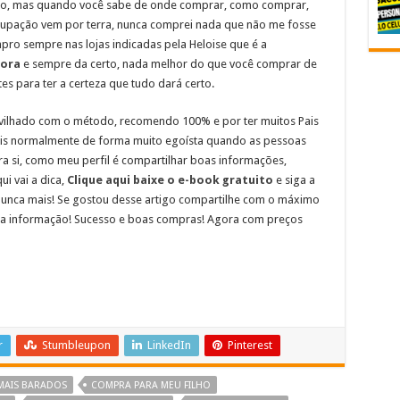
ão, mas quando você sabe de onde comprar, como comprar,
cupação vem por terra, nunca comprei nada que não me fosse
ro sempre nas lojas indicadas pela Heloise que é a
dora
e sempre da certo, nada melhor do que você comprar de
s para ter a certeza que tudo dará certo.
ilhado com o método, recomendo 100% e por ter muitos Pais
pois normalmente de forma muito egoísta quando as pessoas
 si, como meu perfil é compartilhar boas informações,
ui vai a dica,
Clique aqui baixe o e-book gratuito
e siga a
nunca mais! Se gostou desse artigo compartilhe com o máximo
oa informação! Sucesso e boas compras! Agora com preços
r
Stumbleupon
LinkedIn
Pinterest
MAIS BARADOS
COMPRA PARA MEU FILHO