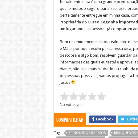
Inicialmente essa é uma grande preocupaç
qual o método seguro para isso, essa preo
perfeitamente entregue em minha casa, comp
Proprietária do C
urso Cegonha importa
um lugar onde as pessoas já compraram ante
Bom resumidamente, estou realmente marav
e Mães por aqui resolvi passar essa dica, 
descobrem algo bom, resolvem guardar para
informações das quais eu testei e aprovei aq
diante, não seja mais roubado ou roubada 
de pessoas possíveis, vamos propagar a b
justos
Rate this item:
Submit Rating
No votes yet.
Facebook
Twitte
Compartilhar
Tags
BRINQUEDOS BARATOS
BRINQUEDOS 