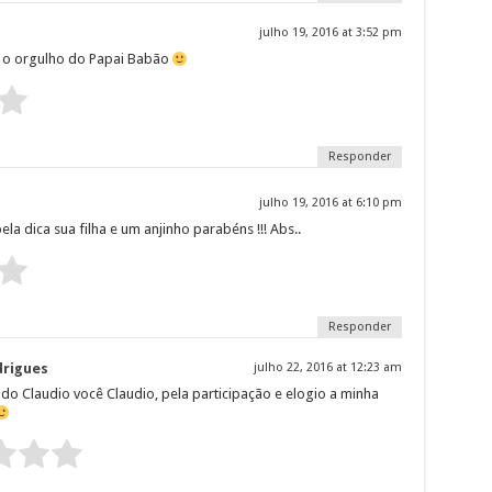
julho 19, 2016 at 3:52 pm
É o orgulho do Papai Babão
Submit Rating
Responder
julho 19, 2016 at 6:10 pm
la dica sua filha e um anjinho parabéns !!! Abs..
Submit Rating
Responder
rigues
julho 22, 2016 at 12:23 am
do Claudio você Claudio, pela participação e elogio a minha
:
Submit Rating