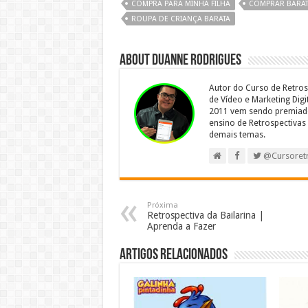
COMPRA PARA MINHA FILHA
COMPRAR BARA
ROUPA DE CRIANÇA BARATA
About Duanne Rodrigues
Autor do Curso de Retros
de Vídeo e Marketing Dig
2011 vem sendo premiado
ensino de Retrospectivas 
demais temas.
@Cursoret
Próxima
Retrospectiva da Bailarina |
Aprenda a Fazer
Artigos relacionados