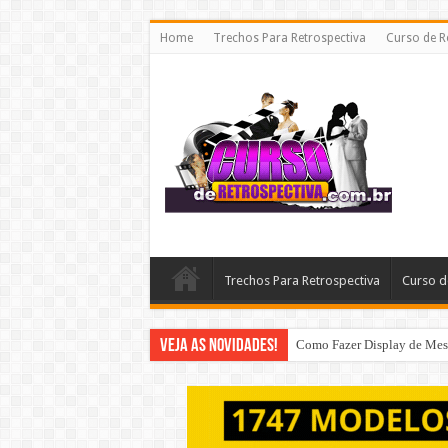
Home
Trechos Para Retrospectiva
Curso de R
Trechos Para Retrospectiva
Curso d
Veja as Novidades!
Como Fazer Display de Mesa 