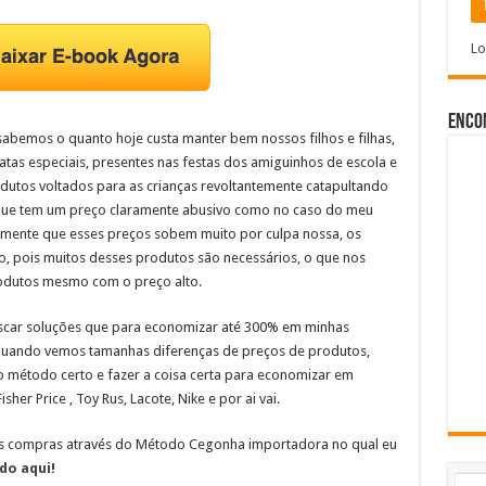
Lo
Enco
abemos o quanto hoje custa manter bem nossos filhos e filhas,
atas especiais, presentes nas festas dos amiguinhos de escola e
odutos voltados para as crianças revoltantemente catapultando
 que tem um preço claramente abusivo como no caso do meu
amente que esses preços sobem muito por culpa nossa, os
 pois muitos desses produtos são necessários, o que nos
odutos mesmo com o preço alto.
uscar soluções que para economizar até 300% em minhas
r quando vemos tamanhas diferenças de preços de produtos,
o método certo e fazer a coisa certa para economizar em
her Price , Toy Rus, Lacote, Nike e por ai vai.
as compras através do Método Cegonha importadora no qual eu
do aqui!