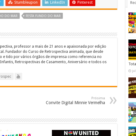
r
Stumbleupon
LinkedIn
Pinterest
Rec
NDO DO MAR
FESTA FUNDO DO MAR
pectiva, professor a mais de 21 anos e apaixonada por edição
ital. Fundador do Curso de Retrospectiva animada, que desde
 e tido por vários órgãos de imprensa como referencia no
Infantis, Retrospectivas de Casamento, Aniversário e todos os
Tota
ju
rospec
Prósima
Convite Digital Minnie Vermelha