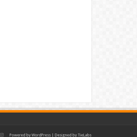
Powered by
WordPress
| Designed by
TieLabs