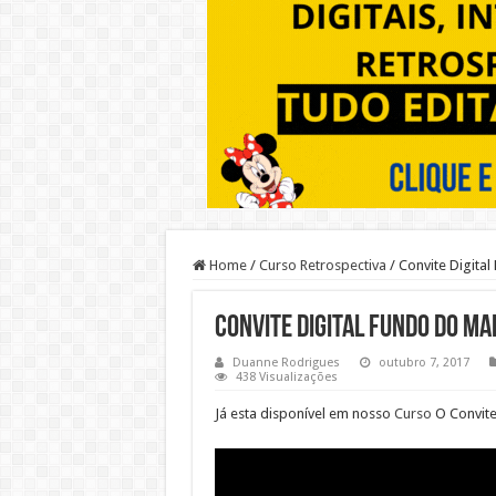
Home
/
Curso Retrospectiva
/
Convite Digita
Convite Digital Fundo do Ma
Duanne Rodrigues
outubro 7, 2017
438 Visualizações
Já esta disponível em nosso
Curso
O Convite