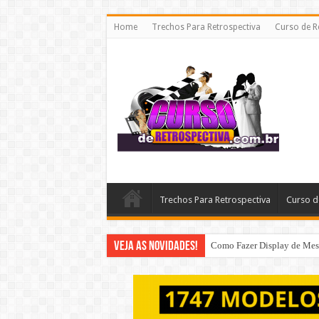
Home
Trechos Para Retrospectiva
Curso de R
Trechos Para Retrospectiva
Curso d
Veja as Novidades!
Como Fazer Display de Mesa 