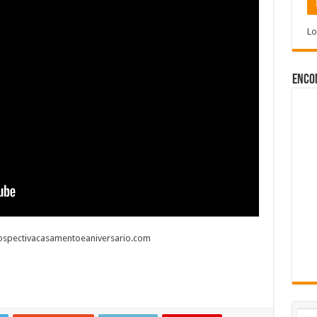
Lo
Enco
trospectivacasamentoeaniversario.com