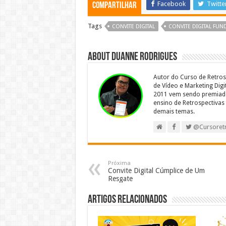
Facebook
Twitte
Compartilhar
Tags
CONVITE DIGITAL
CONVITE DIGITAL FU
About Duanne Rodrigues
Autor do Curso de Retros
de Vídeo e Marketing Dig
2011 vem sendo premiado
ensino de Retrospectivas 
demais temas.
@Cursoret
Próxima
Convite Digital Cúmplice de Um
Resgate
Artigos relacionados