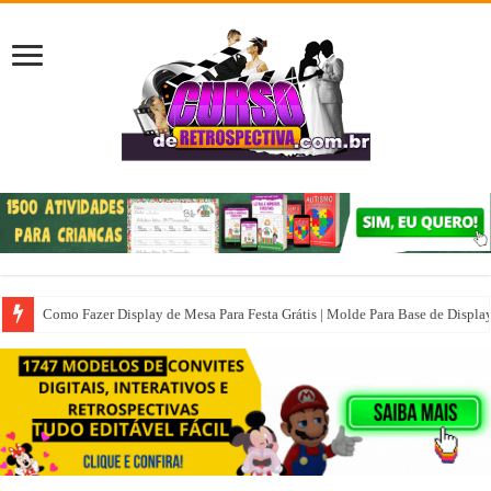
Como Fazer Display de Mesa Para Festa Grátis | Molde Para Base de Displa