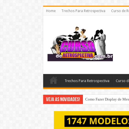
Home
Trechos Para Retrospectiva
Curso de R
Trechos Para Retrospectiva
Curso d
Veja as Novidades!
Como Fazer Display de Mesa 