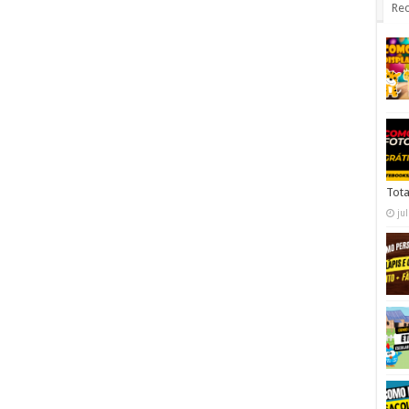
Rec
Tota
ju