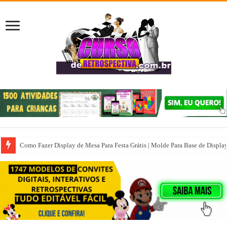
Como Fazer Display de Mesa Para Festa Grátis | Molde Para Base de Displa