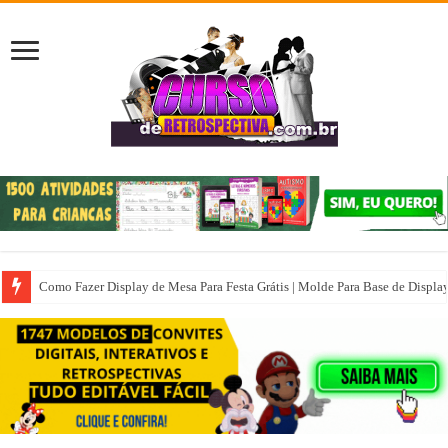
Como Fazer Display de Mesa Para Festa Grátis | Molde Para Base de Displa