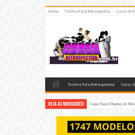
Home
Trechos Para Retrospectiva
Curso de R
Trechos Para Retrospectiva
Curso d
Veja as Novidades!
Como Fazer Display de Mesa 