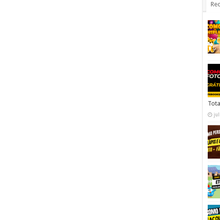
Rec
Tota
ju