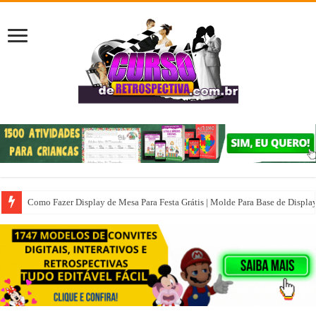
Como Fazer Display de Mesa Para Festa Grátis | Molde Para Base de Displa