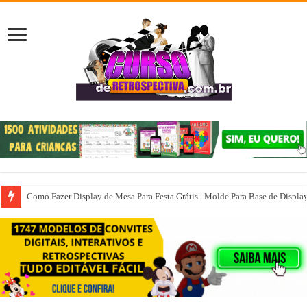
Como Fazer Display de Mesa Para Festa Grátis | Molde Para Base de Displa