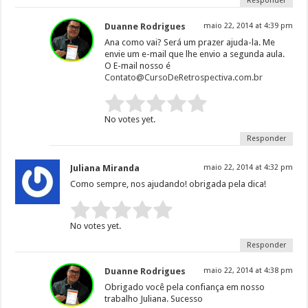
Responder
Duanne Rodrigues
maio 22, 2014 at 4:39 pm
Ana como vai? Será um prazer ajuda-la. Me
envie um e-mail que lhe envio a segunda aula.
O E-mail nosso é
Contato@CursoDeRetrospectiva.com.br
Rate this item:
Submit Rating
No votes yet.
Responder
Juliana Miranda
maio 22, 2014 at 4:32 pm
Como sempre, nos ajudando! obrigada pela dica!
Rate this item:
Submit Rating
No votes yet.
Responder
Duanne Rodrigues
maio 22, 2014 at 4:38 pm
Obrigado você pela confiança em nosso
trabalho Juliana. Sucesso