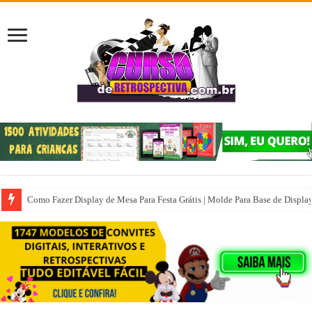
Como Fazer Display de Mesa Para Festa Grátis | Molde Para Base de Displa