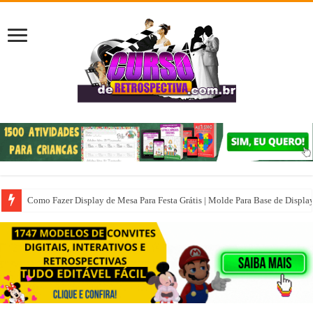
Como Fazer Display de Mesa Para Festa Grátis | Molde Para Base de Displa