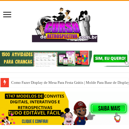
Como Fazer Display de Mesa Para Festa Grátis | Molde Para Base de Displa